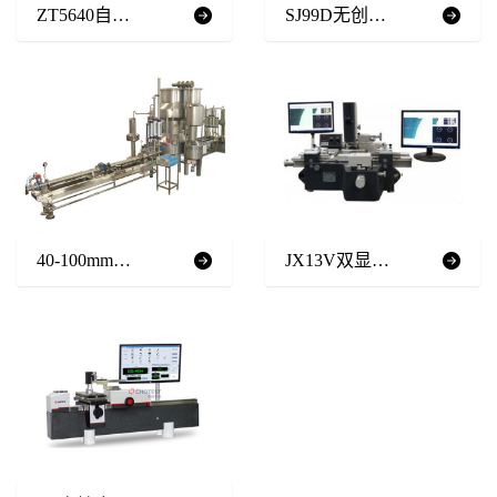
ZT5640自动微压校验台
SJ99D无创血压计动态检定仪
40-100mm口径 摄像式全自动水表检定装置(容积法)
JX13V双显示*工具显微镜